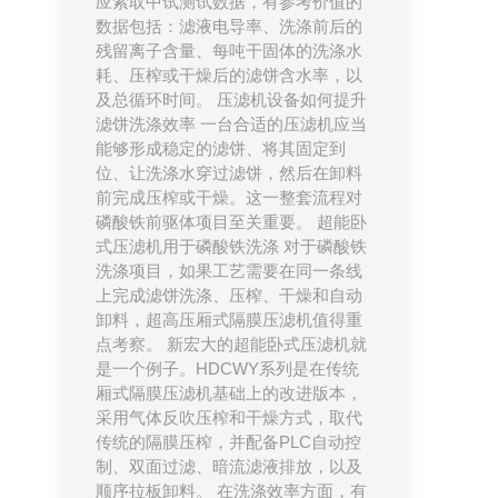
应索取中试测试数据，有参考价值的
数据包括：滤液电导率、洗涤前后的
残留离子含量、每吨干固体的洗涤水
耗、压榨或干燥后的滤饼含水率，以
及总循环时间。 压滤机设备如何提升
滤饼洗涤效率 一台合适的压滤机应当
能够形成稳定的滤饼、将其固定到
位、让洗涤水穿过滤饼，然后在卸料
前完成压榨或干燥。这一整套流程对
磷酸铁前驱体项目至关重要。 超能卧
式压滤机用于磷酸铁洗涤 对于磷酸铁
洗涤项目，如果工艺需要在同一条线
上完成滤饼洗涤、压榨、干燥和自动
卸料，超高压厢式隔膜压滤机值得重
点考察。 新宏大的超能卧式压滤机就
是一个例子。HDCWY系列是在传统
厢式隔膜压滤机基础上的改进版本，
采用气体反吹压榨和干燥方式，取代
传统的隔膜压榨，并配备PLC自动控
制、双面过滤、暗流滤液排放，以及
顺序拉板卸料。 在洗涤效率方面，有