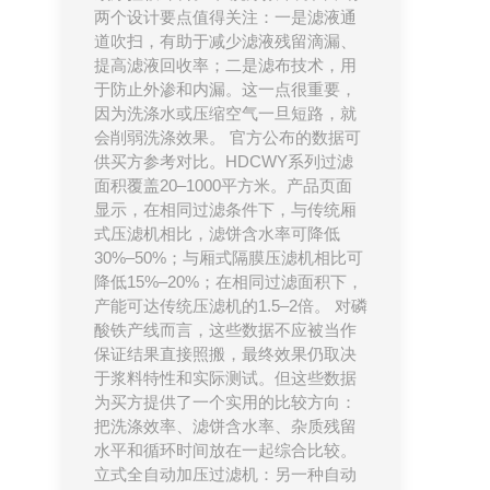
两个设计要点值得关注：一是滤液通
道吹扫，有助于减少滤液残留滴漏、
提高滤液回收率；二是滤布技术，用
于防止外渗和内漏。这一点很重要，
因为洗涤水或压缩空气一旦短路，就
会削弱洗涤效果。 官方公布的数据可
供买方参考对比。HDCWY系列过滤
面积覆盖20–1000平方米。产品页面
显示，在相同过滤条件下，与传统厢
式压滤机相比，滤饼含水率可降低
30%–50%；与厢式隔膜压滤机相比可
降低15%–20%；在相同过滤面积下，
产能可达传统压滤机的1.5–2倍。 对磷
酸铁产线而言，这些数据不应被当作
保证结果直接照搬，最终效果仍取决
于浆料特性和实际测试。但这些数据
为买方提供了一个实用的比较方向：
把洗涤效率、滤饼含水率、杂质残留
水平和循环时间放在一起综合比较。
立式全自动加压过滤机：另一种自动