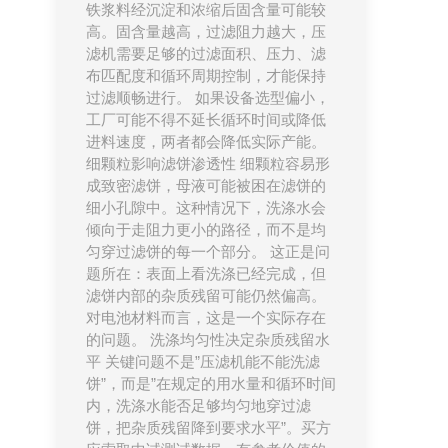
铁浆料经沉淀和浓缩后固含量可能较
高。固含量越高，过滤阻力越大，压
滤机需要足够的过滤面积、压力、滤
布匹配度和循环周期控制，才能保持
过滤顺畅进行。 如果设备选型偏小，
工厂可能不得不延长循环时间或降低
进料速度，两者都会降低实际产能。
细颗粒影响滤饼渗透性 细颗粒容易形
成致密滤饼，母液可能被困在滤饼的
细小孔隙中。这种情况下，洗涤水会
倾向于走阻力更小的路径，而不是均
匀穿过滤饼的每一个部分。 这正是问
题所在：表面上看洗涤已经完成，但
滤饼内部的杂质残留可能仍然偏高。
对电池材料而言，这是一个实际存在
的问题。 洗涤均匀性决定杂质残留水
平 关键问题不是”压滤机能不能洗滤
饼”，而是”在规定的用水量和循环时间
内，洗涤水能否足够均匀地穿过滤
饼，把杂质残留降到要求水平”。买方