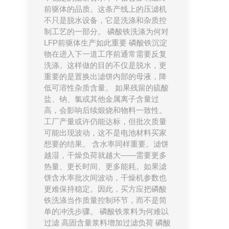
前驱体的品质。这条产线上的压滤机
不只是脱水设备，它是洗涤和杂质控
制工艺的一部分。 磷酸铁洗涤为何对
LFP前驱体生产如此重要 磷酸铁沉淀
物在进入下一道工序前通常需要反复
洗涤。这样做的目的不仅是脱水，更
重要的是置换出滤饼内部的母液，降
低可溶性杂质含量。 如果残留的硫酸
盐、钠、氯或其他金属离子含量过
高，会影响后续煅烧和物料一致性。
工厂产量或许仍能达标，但批次质量
可能出现波动，这不是电池材料买家
想要的结果。 含水率同样重要。滤饼
越湿，干燥负荷就越大——需要更多
热量、更长时间、更多能耗。如果滤
饼含水率批次间波动，干燥机参数也
更难保持稳定。因此，买方应把磷酸
铁洗涤当作质量控制环节，而不是简
单的冲洗步骤。 磷酸铁浆料为何难以
过滤 高固含量浆料增加过滤负荷 磷酸